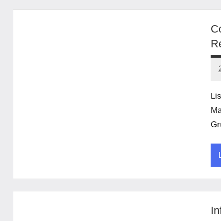
U
Co
R
Li
Ma
Gr
U
In