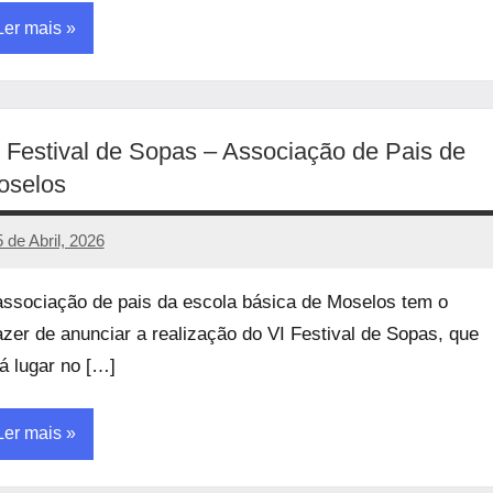
Ler mais
ncategorized
 Festival de Sopas – Associação de Pais de
oselos
5 de Abril, 2026
manueljulio
Sem
comentários
associação de pais da escola básica de Moselos tem o
azer de anunciar a realização do VI Festival de Sopas, que
rá lugar no […]
Ler mais