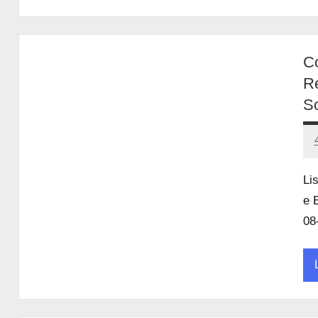
U
Co
Re
So
Li
e 
08
U