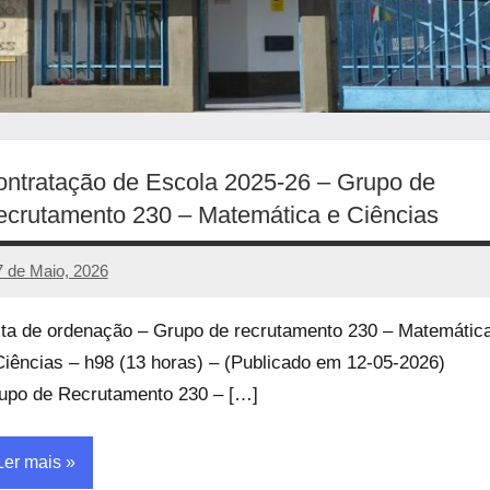
ntratação de Escola 2025-26 – Grupo de
crutamento 230 – Matemática e Ciências
7 de Maio, 2026
manueljulio
Sem
comentários
sta de ordenação – Grupo de recrutamento 230 – Matemátic
Ciências – h98 (13 horas) – (Publicado em 12-05-2026)
upo de Recrutamento 230 – […]
Ler mais