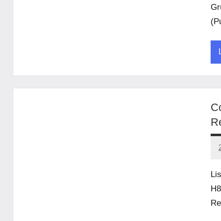
Gr
(P
U
Co
Re
Li
H8
Re