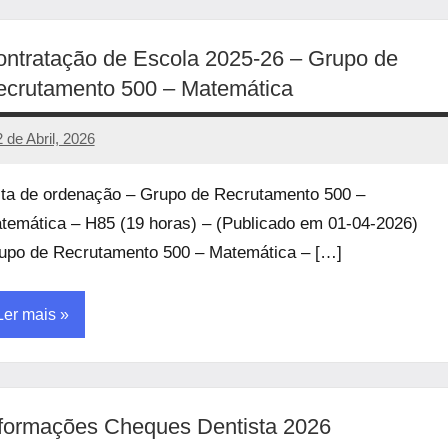
ncategorized
ntratação de Escola 2025-26 – Grupo de
ecrutamento 500 – Matemática
2 de Abril, 2026
manueljulio
Sem
comentários
sta de ordenação – Grupo de Recrutamento 500 –
temática – H85 (19 horas) – (Publicado em 01-04-2026)
upo de Recrutamento 500 – Matemática – […]
Ler mais
ncategorized
formações Cheques Dentista 2026