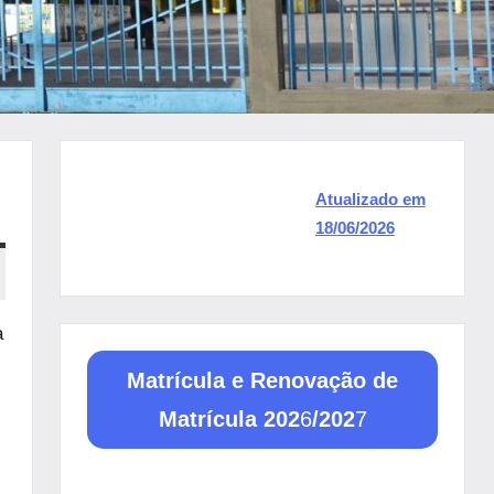
Atualizado em
18/06/2026
a
Matrícula e Renovação de
Matrícula 202
6
/202
7