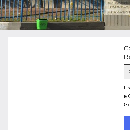
Co
Re
Li
e 
Gr