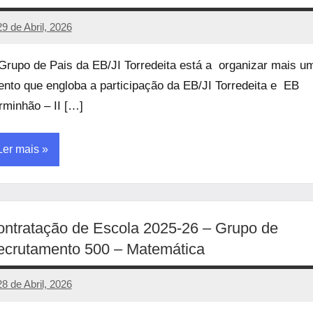
29 de Abril, 2026
manueljulio
Sem
comentários
Grupo de Pais da EB/JI Torredeita está a organizar mais u
ento que engloba a participação da EB/JI Torredeita e EB
rminhão – II […]
Ler mais
ncategorized
ntratação de Escola 2025-26 – Grupo de
ecrutamento 500 – Matemática
28 de Abril, 2026
manueljulio
Sem
comentários