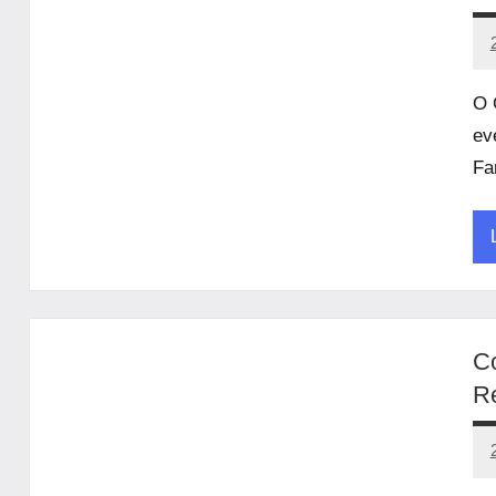
O 
ev
Fa
U
Co
R