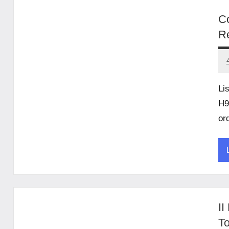
Co
Re
Li
H9
or
U
II
To