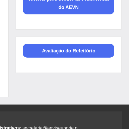
do AEVN
Avaliação do Refeitório
strativos:
secretaria@aeviseunorte.pt