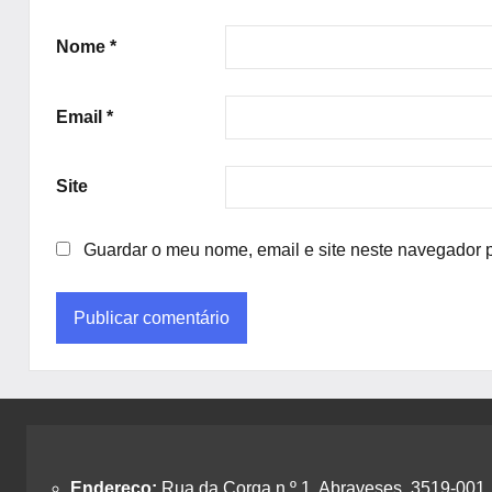
Nome
*
Email
*
Site
Guardar o meu nome, email e site neste navegador 
Endereço:
Rua da Corga n.º 1, Abraveses, 3519-001,