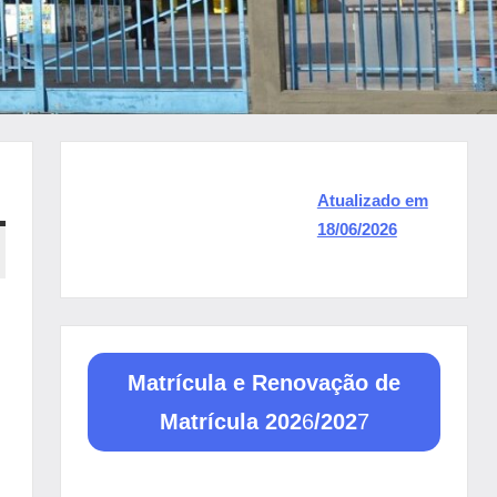
Atualizado em
18/06/2026
Matrícula e Renovação de
Matrícula 202
6
/202
7