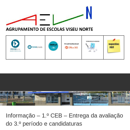
Saltar
para
o
conteúdo
Sea
Informação – 1.º CEB – Entrega da avaliação
do 3.º período e candidaturas