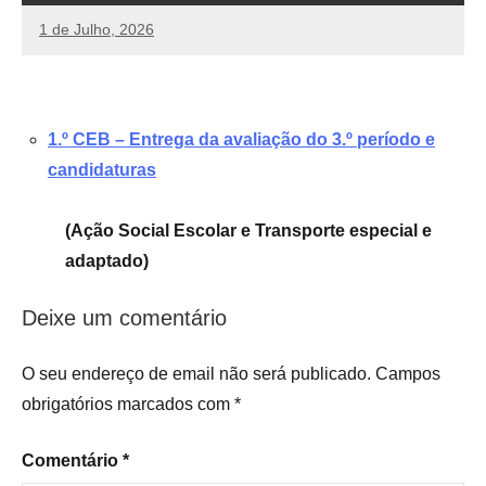
1 de Julho, 2026
manueljulio
Sem
comentários
1.º CEB – Entrega da avaliação do 3.º período e
candidaturas
(Ação Social Escolar e Transporte especial e
adaptado)
Deixe um comentário
Uncategorized
O seu endereço de email não será publicado.
Campos
obrigatórios marcados com
*
Comentário
*