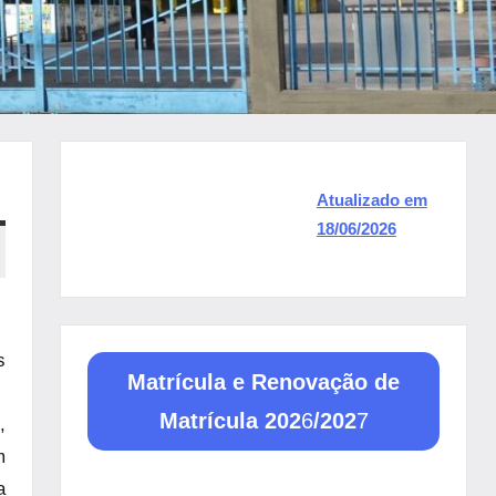
Atualizado em
18/06/2026
s
Matrícula e Renovação de
Matrícula 202
6
/202
7
,
m
a