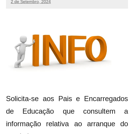
2 de Setembro, 2024
manueljulio
Sem
comentários
Solicita-se aos Pais e Encarregados
de Educação que consultem a
informação relativa ao arranque do