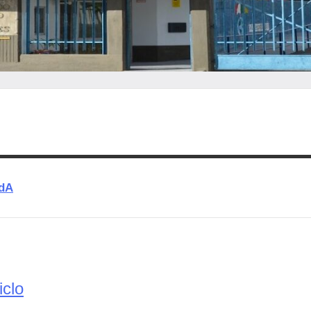
odA
iclo