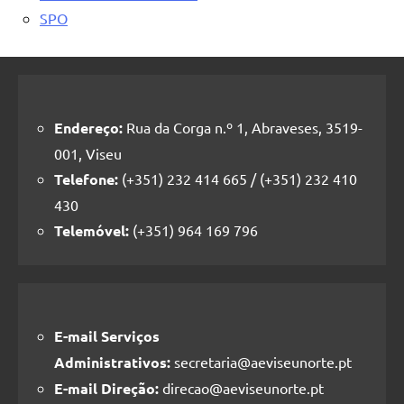
SPO
Endereço:
Rua da Corga n.º 1, Abraveses, 3519-
001, Viseu
Telefone:
(+351) 232 414 665 / (+351) 232 410
430
Telemóvel:
(+351) 964 169 796
E-mail Serviços
Administrativos:
secretaria@aeviseunorte.pt
E-mail Direção:
direcao@aeviseunorte.pt