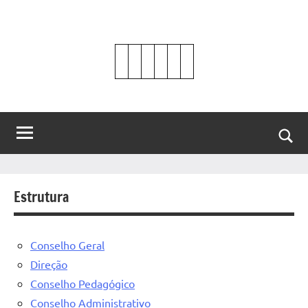
Saltar
para
o
conteúdo
Sear
Estrutura
Conselho Geral
Direção
Conselho Pedagógico
Conselho Administrativo